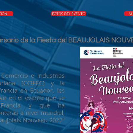
CIÓN
FOTOS DEL EVENTO
AU
ersario de la Fiesta del BEAUJOLAIS NOU
Comercio e Industrias
oriana (CCIFEC) y la
rancia en Ecuador, les
ipar en el evento que se
 Francia y que ha
nteras a nivel mundial,
Beaujolais Nouveau 2022"