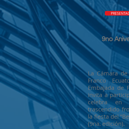
PRESENTA
9no Aniv
La Cámara de 
Franco Ecuat
Embajada de F
invita a partic
celebra en
trascendido fro
la fiesta del “
(9na. edición).