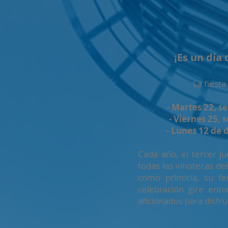
¡Es un día
La fiest
- Martes 22, s
- Viernes 25, 
- Lunes 12 de dic
Cada año, el tercer j
todas las vinotecas de
como primicia, su f
celebración gire ento
aficionados para disfru