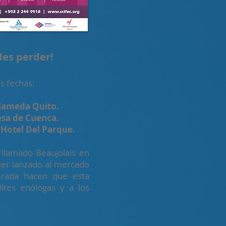
des perder!
s fechas:
Alameda Quito.
cesa de Cuenca.
 Hotel Del Parque.
 llamado Beaujolais en
 ser lanzado al mercado
erada hacen que esta
lites enólogas y a los